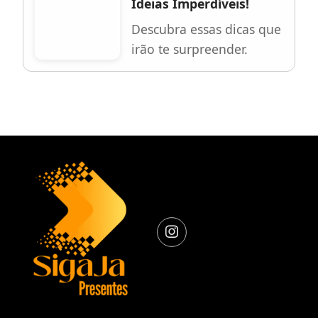
Ideias Imperdíveis!
Descubra essas dicas que
irão te surpreender.