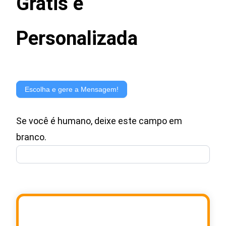
Grátis e
Personalizada
Gerador
de
Escolha e gere a Mensagem!
Mensagem
Se você é humano, deixe este campo em
para
branco.
Cartão
de
Presente